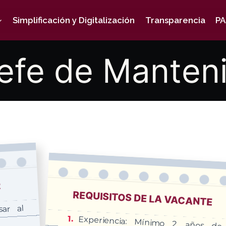
Simplificación y Digitalización
Transparencia
PA
efe de Manten
R
REQUISITOS DE LA VACANTE
sar al
Experiencia: Mínimo 2 años de
experiencia en jefaturas o