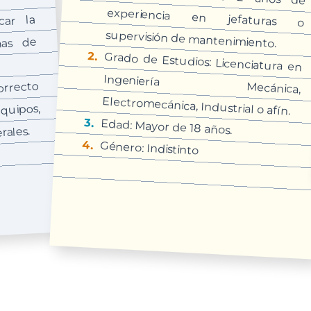
car la
supervisión de mantenimiento.
mas de
Grado de Estudios: Licenciatura en
Ingeniería
Mecánica,
ar
l
to
Electromecánica, Industrial o afín.
uipos,
Edad: Mayor de 18 años.
rales.
Género: Indistinto