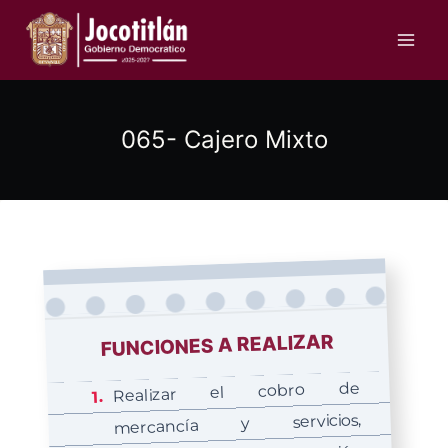
Saltar
al
contenido
065- Cajero Mixto
FUNCIONES A REALIZAR
Realizar el cobro de
mercancía y servicios,