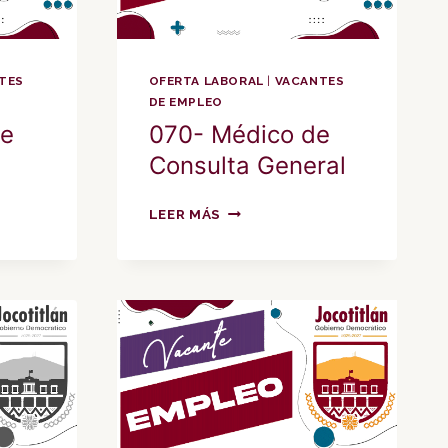
TES
OFERTA LABORAL
|
VACANTES
DE EMPLEO
de
070- Médico de
Consulta General
070-
LEER MÁS
MÉDICO
DE
CONSULTA
GENERAL