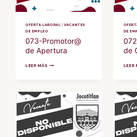
OFERTA LABORAL
|
VACANTES
OFERT
DE EMPLEO
DE EM
073-Promotor@
072
de Apertura
de 
073-
LEER MÁS
LEER
PROMOTOR@
DE
APERTURA