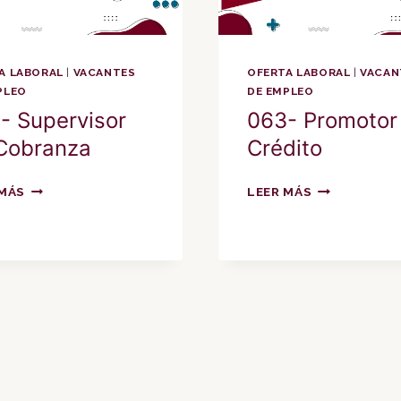
A LABORAL
|
VACANTES
OFERTA LABORAL
|
VACAN
PLEO
DE EMPLEO
- Supervisor
063- Promotor
Cobranza
Crédito
064-
063-
 MÁS
LEER MÁS
SUPERVISOR
PROMOTOR
DE
DE
COBRANZA
CRÉDITO
iente
na