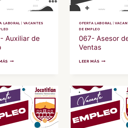
A LABORAL
|
VACANTES
OFERTA LABORAL
|
VACAN
PLEO
DE EMPLEO
- Auxiliar de
067- Asesor d
o
Ventas
068-
067-
 MÁS
LEER MÁS
AUXILIAR
ASESOR
DE
DE
PISO
VENTAS