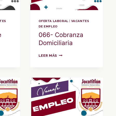
TES
OFERTA LABORAL
|
VACANTES
DE EMPLEO
e
066- Cobranza
Domiciliaria
066-
LEER MÁS
COBRANZA
DOMICILIARIA