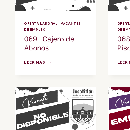
OFERTA LABORAL
|
VACANTES
OFERT
DE EMPLEO
DE EM
069- Cajero de
068
Abonos
Pis
069-
LEER MÁS
LEER
CAJERO
DE
ABONOS