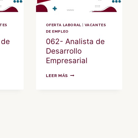
TES
OFERTA LABORAL
|
VACANTES
DE EMPLEO
 de
062- Analista de
Desarrollo
Empresarial
062-
LEER MÁS
ANALISTA
DE
DESARROLLO
EMPRESARIAL