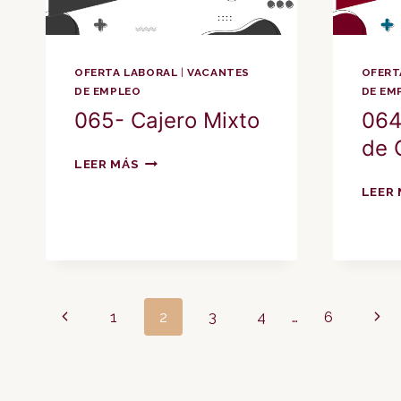
OFERTA LABORAL
|
VACANTES
OFERT
DE EMPLEO
DE EM
065- Cajero Mixto
064
de 
065-
LEER MÁS
CAJERO
LEER
MIXTO
Navegación
Página
Sigu
1
2
3
4
…
6
anterior
pági
de