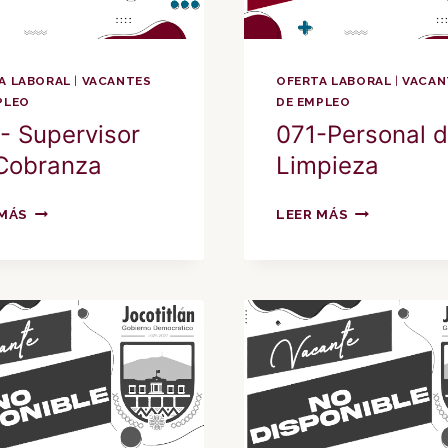
A LABORAL
|
VACANTES
OFERTA LABORAL
|
VACAN
PLEO
DE EMPLEO
- Supervisor
071-Personal 
Cobranza
Limpieza
072-
071-
 MÁS
LEER MÁS
SUPERVISOR
PERSONAL
DE
DE
COBRANZA
LIMPIEZA