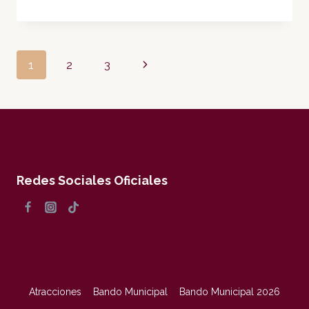
DE
CABILDO
EXTRAORDINARIA
Navegación
008
Siguiente
1
2
3
de
página
página
Redes Sociales Oficiales
Atracciones
Bando Municipal
Bando Municipal 2026