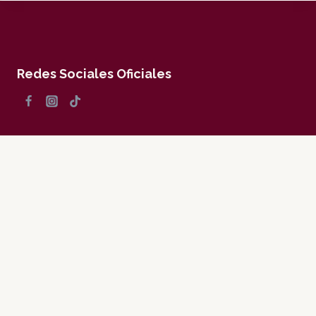
Redes Sociales Oficiales
Atracciones
Bando Municipal
Bando Municipal 2026
Catálogo de Regulaciones
Catálogo de Trámites y Servicios
Copyright Ayuntamiento de Jocotitlán 2025-2027